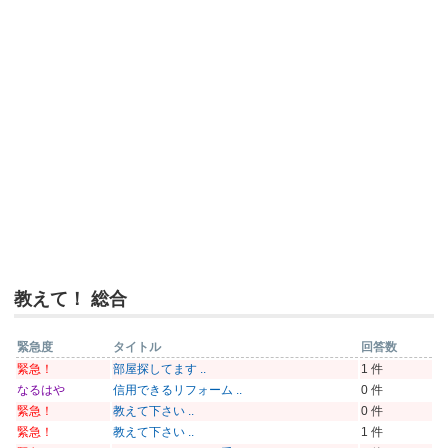
教えて！ 総合
緊急度
タイトル
回答数
緊急！
部屋探してます ..
1 件
なるはや
信用できるリフォーム ..
0 件
緊急！
教えて下さい ..
0 件
緊急！
教えて下さい ..
1 件