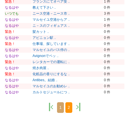
緊急！
フランスにてオペア受 ..
1 件
なるはや
教えて下さい ..
0 件
いつでも
ニース空港－ニース市 ..
3 件
なるはや
マルセイユ空港からア ..
1 件
なるはや
ニ－スのフィギュアス ..
0 件
緊急！
髪カット ..
0 件
なるはや
アビニョン駅 ..
0 件
緊急！
仕事場、探しています ..
0 件
なるはや
マルセイユのバス停の ..
0 件
なるはや
Avignonでペッ ..
0 件
緊急！
レンタカーでの運転に ..
0 件
なるはや
焼き肉屋 ..
0 件
緊急！
化粧品の香りにするな ..
0 件
なるはや
Antibes。結婚 ..
0 件
なるはや
マルセイユのお勧めレ ..
0 件
なるはや
カルトセジュールにつ ..
0 件
1
2