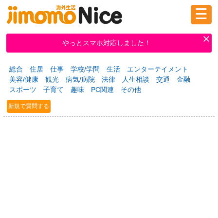
☰
ログイン
新規登録
やっとスマホ対応しました！
総合
住居
仕事
学校/学問
生活
エンターテイメント
掲示板
タウン情報
教えて！
美容/健康
観光
病気/病院
法律
人生相談
交通
金融
スポーツ
子育て
趣味
PC関連
その他
新規で質問する
ニュース
イベント
求人
物件
習い事