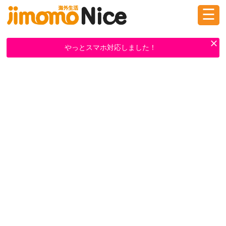
☰
ログイン
新規登録
やっとスマホ対応しました！
掲示板
タウン情報
教えて！
ニュース
イベント
求人
物件
習い事